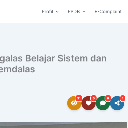
Profil
PPDB
E-Complaint
galas Belajar Sistem dan
emdalas
31
0
0
1