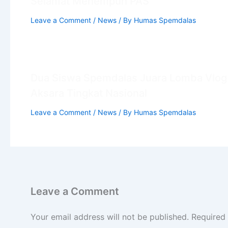
Selamat Menempuh PAS
Leave a Comment
/
News
/ By
Humas Spemdalas
Dua Siswa Spemdalas Juara Lomba Vlog
Aksara Tingkat Nasional
Leave a Comment
/
News
/ By
Humas Spemdalas
Leave a Comment
Your email address will not be published.
Required