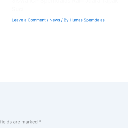
Siswa ICP Spemdalas Raih Juara Tapak
Suci
Leave a Comment
/
News
/ By
Humas Spemdalas
 fields are marked
*