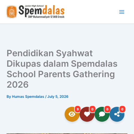
Skip
to
content
Pendidikan Syahwat
Dikupas dalam Spemdalas
School Parents Gathering
2026
By
Humas Spemdalas
/
July 5, 2026
9
0
0
0