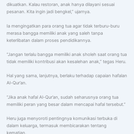
dikuatkan. Kalau restoran, anak hanya dilayani sesuai
pesanan. Kita ingin jadi bengkel,” ujarnya.
Ia mengingatkan para orang tua agar tidak terburu-buru
merasa bangga memiliki anak yang saleh tanpa
keterlibatan dalam proses pendidikannya.
“Jangan terlalu bangga memiliki anak sholeh saat orang tua
tidak memiliki kontribusi akan kesalehan anak,” tegas Heru.
Chat AISA
Artificial Intelligence Spemdalas Assistant
Hal yang sama, lanjutnya, berlaku terhadap capaian hafalan
Al-Qur’an.
Halo! Saya
AISA
-
A
rtificial
I
ntelligence
S
pemdalas
A
ssistant.
“Jika anak hafal Al-Qur’an, sudah seharusnya orang tua
Ada yang bisa saya bantu?
memiliki peran yang besar dalam mencapai hafal tersebut.”
📝 Info Pendaftaran (PPDB)
Heru juga menyoroti pentingnya komunikasi terbuka di
🏆 Program Unggulan
dalam keluarga, termasuk membicarakan tentang
kematian.
📍 Lokasi & Kontak