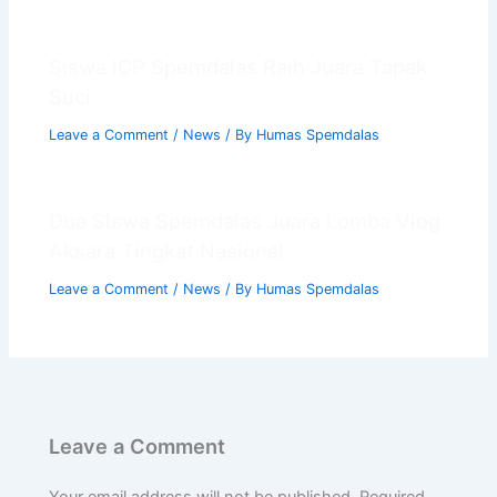
Siswa ICP Spemdalas Raih Juara Tapak
Suci
Leave a Comment
/
News
/ By
Humas Spemdalas
Dua Siswa Spemdalas Juara Lomba Vlog
Aksara Tingkat Nasional
Leave a Comment
/
News
/ By
Humas Spemdalas
Leave a Comment
Your email address will not be published.
Required