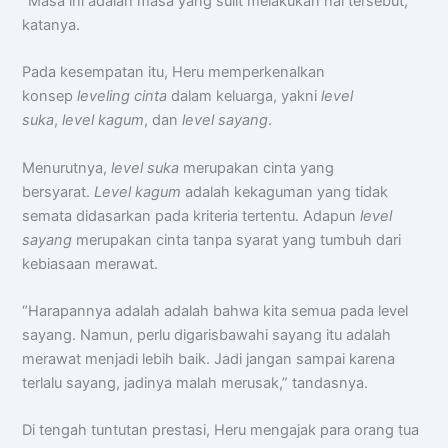
“Masa ini adalah masa yang sulit melakukan hal tersebut,”
katanya.
Pada kesempatan itu, Heru memperkenalkan
konsep
leveling cinta
dalam keluarga, yakni
level
suka
,
level kagum
, dan
level sayang
.
Menurutnya,
level suka
merupakan cinta yang
bersyarat.
Level kagum
adalah kekaguman yang tidak
semata didasarkan pada kriteria tertentu. Adapun
level
sayang
merupakan cinta tanpa syarat yang tumbuh dari
kebiasaan merawat.
“Harapannya adalah adalah bahwa kita semua pada level
sayang. Namun, perlu digarisbawahi sayang itu adalah
merawat menjadi lebih baik. Jadi jangan sampai karena
terlalu sayang, jadinya malah merusak,” tandasnya.
Di tengah tuntutan prestasi, Heru mengajak para orang tua