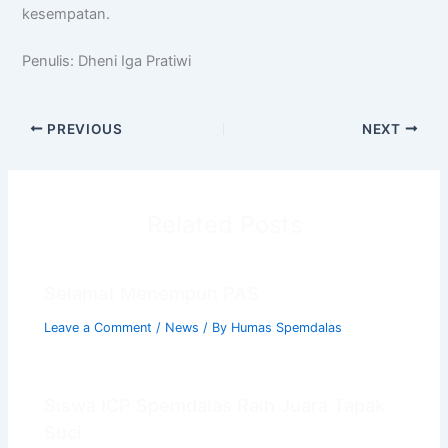
kesempatan.
Penulis: Dheni Iga Pratiwi
PREVIOUS
NEXT
Related Posts
Selamat Menempuh PAS
Leave a Comment
/
News
/ By
Humas Spemdalas
Siswa ICP Spemdalas Raih Juara Tapak
Suci