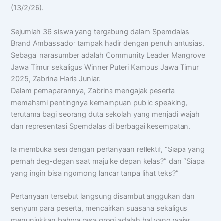
(13/2/26).
Sejumlah 36 siswa yang tergabung dalam Spemdalas
Brand Ambassador tampak hadir dengan penuh antusias.
Sebagai narasumber adalah Community Leader Mangrove
Jawa Timur sekaligus Winner Puteri Kampus Jawa Timur
2025, Zabrina Haria Juniar.
Dalam pemaparannya, Zabrina mengajak peserta
memahami pentingnya kemampuan public speaking,
terutama bagi seorang duta sekolah yang menjadi wajah
Chat AISA
dan representasi Spemdalas di berbagai kesempatan.
Artificial Intelligence Spemdalas Assistant
Ia membuka sesi dengan pertanyaan reflektif, “Siapa yang
pernah deg-degan saat maju ke depan kelas?” dan “Siapa
Halo! Saya
AISA
-
A
rtificial
I
ntelligence
yang ingin bisa ngomong lancar tanpa lihat teks?”
S
pemdalas
A
ssistant.
Ada yang bisa saya bantu?
Pertanyaan tersebut langsung disambut anggukan dan
📝 Info Pendaftaran (PPDB)
senyum para peserta, mencairkan suasana sekaligus
menunjukkan bahwa rasa grogi adalah hal yang wajar
🏆 Program Unggulan