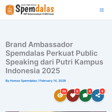
Skip
to
content
Brand Ambassador
Spemdalas Perkuat Public
Speaking dari Putri Kampus
Indonesia 2025
By
Humas Spemdalas
/
February 14, 2026
39
0
0
0