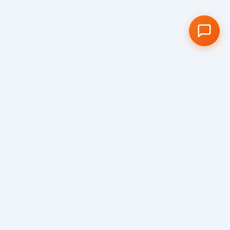
Visit us
We would love to show you around our
school and welcome you to our truly special
Cambridge school community