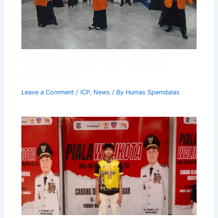
SOUL (Spemdalas Youth Language
Competition)
Leave a Comment
/
ICP
,
News
/ By
Humas Spemdalas