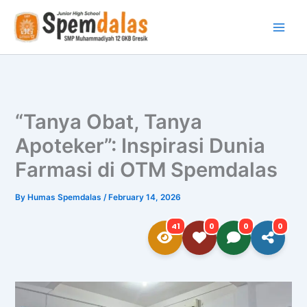
Skip
to
content
“Tanya Obat, Tanya
Apoteker”: Inspirasi Dunia
Farmasi di OTM Spemdalas
By
Humas Spemdalas
/
February 14, 2026
41
0
0
0