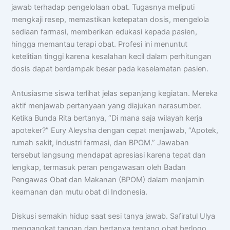
jawab terhadap pengelolaan obat. Tugasnya meliputi
mengkaji resep, memastikan ketepatan dosis, mengelola
Halo! Saya
AISA
-
A
rtificial
I
ntelligence
sediaan farmasi, memberikan edukasi kepada pasien,
S
pemdalas
A
ssistant.
hingga memantau terapi obat. Profesi ini menuntut
Ada yang bisa saya bantu?
ketelitian tinggi karena kesalahan kecil dalam perhitungan
dosis dapat berdampak besar pada keselamatan pasien.
📝 Info Pendaftaran (PPDB)
🏆 Program Unggulan
Antusiasme siswa terlihat jelas sepanjang kegiatan. Mereka
📍 Lokasi & Kontak
aktif menjawab pertanyaan yang diajukan narasumber.
Ketika Bunda Rita bertanya, “Di mana saja wilayah kerja
apoteker?” Eury Aleysha dengan cepat menjawab, “Apotek,
rumah sakit, industri farmasi, dan BPOM.” Jawaban
tersebut langsung mendapat apresiasi karena tepat dan
lengkap, termasuk peran pengawasan oleh Badan
Pengawas Obat dan Makanan (BPOM) dalam menjamin
keamanan dan mutu obat di Indonesia.
Diskusi semakin hidup saat sesi tanya jawab. Safiratul Ulya
mengangkat tangan dan bertanya tentang obat berlogo