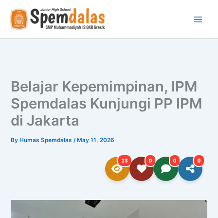
Skip
to
content
Belajar Kepemimpinan, IPM
Spemdalas Kunjungi PP IPM
di Jakarta
By
Humas Spemdalas
/
May 11, 2026
23
0
0
0