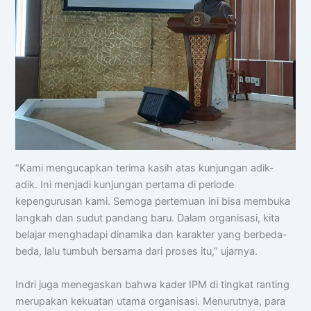
Halo! Saya
AISA
-
A
rtificial
I
ntelligence
S
pemdalas
A
ssistant.
Ada yang bisa saya bantu?
📝 Info Pendaftaran (PPDB)
🏆 Program Unggulan
📍 Lokasi & Kontak
“Kami mengucapkan terima kasih atas kunjungan adik-
adik. Ini menjadi kunjungan pertama di periode
kepengurusan kami. Semoga pertemuan ini bisa membuka
langkah dan sudut pandang baru. Dalam organisasi, kita
belajar menghadapi dinamika dan karakter yang berbeda-
beda, lalu tumbuh bersama dari proses itu,” ujarnya.
Indri juga menegaskan bahwa kader IPM di tingkat ranting
merupakan kekuatan utama organisasi. Menurutnya, para