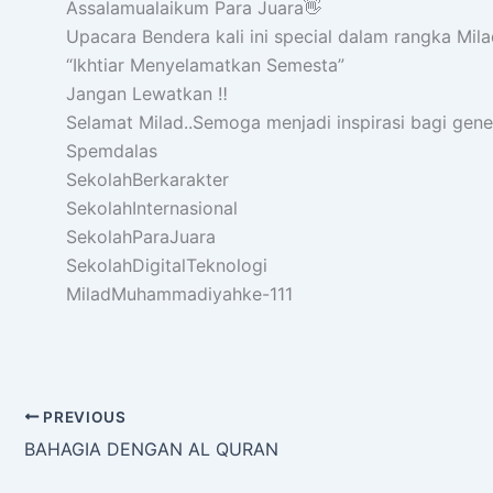
Assalamualaikum Para Juara👋
Upacara Bendera kali ini special dalam rangka M
“Ikhtiar Menyelamatkan Semesta”
Jangan Lewatkan ‼️
Selamat Milad..Semoga menjadi inspirasi bagi gene
Spemdalas
SekolahBerkarakter
SekolahInternasional
SekolahParaJuara
SekolahDigitalTeknologi
MiladMuhammadiyahke-111
PREVIOUS
BAHAGIA DENGAN AL QURAN