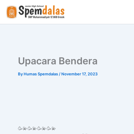
Skip
to
content
Upacara Bendera
By
Humas Spemdalas
/
November 17, 2023
🥳💫🥳💫🥳💫🥳💫