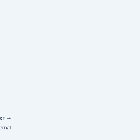
XT
ernal