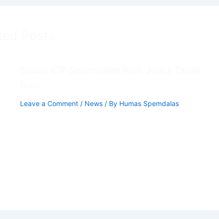
ted Posts
Siswa ICP Spemdalas Raih Juara Tapak
Suci
Leave a Comment
/
News
/ By
Humas Spemdalas