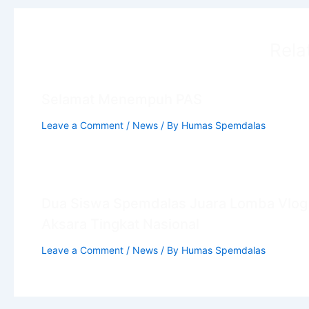
Rela
Selamat Menempuh PAS
Leave a Comment
/
News
/ By
Humas Spemdalas
Dua Siswa Spemdalas Juara Lomba Vlog
Aksara Tingkat Nasional
Leave a Comment
/
News
/ By
Humas Spemdalas