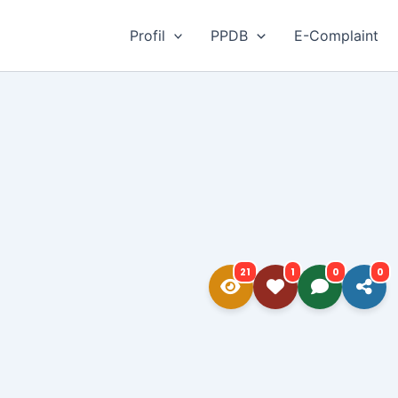
Profil
PPDB
E-Complaint
21
1
0
0