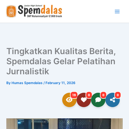
Skip
to
content
Tingkatkan Kualitas Berita,
Spemdalas Gelar Pelatihan
Jurnalistik
By
Humas Spemdalas
/
February 11, 2026
19
0
0
0