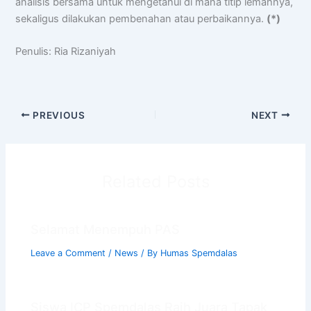
analisis bersama untuk mengetahui di mana titip lemahnya,
sekaligus dilakukan pembenahan atau perbaikannya.
(*)
Penulis: Ria Rizaniyah
PREVIOUS
NEXT
Related Posts
Selamat Menempuh PAS
Leave a Comment
/
News
/ By
Humas Spemdalas
Siswa ICP Spemdalas Raih Juara Tapak