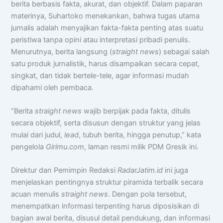
berita berbasis fakta, akurat, dan objektif. Dalam paparan
materinya, Suhartoko menekankan, bahwa tugas utama
jurnalis adalah menyajikan fakta-fakta penting atas suatu
peristiwa tanpa opini atau interpretasi pribadi penulis.
Menurutnya, berita langsung (
straight news
) sebagai salah
satu produk jurnalistik, harus disampaikan secara cepat,
singkat, dan tidak bertele-tele, agar informasi mudah
dipahami oleh pembaca.
“Berita
straight news
wajib berpijak pada fakta, ditulis
secara objektif, serta disusun dengan struktur yang jelas
Chat AISA
mulai dari judul,
lead
, tubuh berita, hingga penutup,” kata
Artificial Intelligence Spemdalas Assistant
pengelola
Girimu.com
, laman resmi milik PDM Gresik ini.
Direktur dan Pemimpin Redaksi
RadarJatim.id
ini juga
Halo! Saya
AISA
-
A
rtificial
I
ntelligence
S
pemdalas
A
ssistant.
menjelaskan pentingnya struktur piramida terbalik secara
Ada yang bisa saya bantu?
acuan menulis
straight news
. Dengan pola tersebut,
menempatkan informasi terpenting harus diposisikan di
📝 Info Pendaftaran (PPDB)
bagian awal berita, disusul detail pendukung, dan informasi