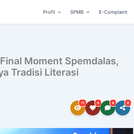
Profil
SPMB
E-Complaint
i Final Moment Spemdalas,
 Tradisi Literasi
71
0
0
0