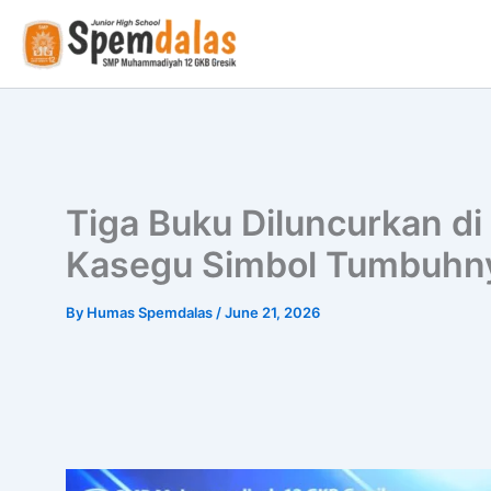
Skip
to
content
Tiga Buku Diluncurkan d
Kasegu Simbol Tumbuhnya
By
Humas Spemdalas
/
June 21, 2026