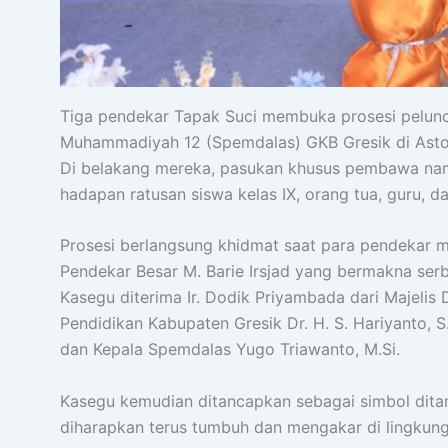
Tiga pendekar Tapak Suci membuka prosesi pelun
Muhammadiyah 12 (Spemdalas) GKB Gresik di Aston
Di belakang mereka, pasukan khusus pembawa na
hadapan ratusan siswa kelas IX, orang tua, guru, 
Prosesi berlangsung khidmat saat para pendekar m
Pendekar Besar M. Barie Irsjad yang bermakna se
Kasegu diterima Ir. Dodik Priyambada dari Majeli
Pendidikan Kabupaten Gresik Dr. H. S. Hariyanto, S
dan Kepala Spemdalas Yugo Triawanto, M.Si.
Kasegu kemudian ditancapkan sebagai simbol ditana
diharapkan terus tumbuh dan mengakar di lingkung