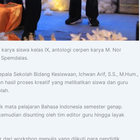
karya siswa kelas IX, antologi cerpen karya M. Nor
u Spemdalas.
ala Sekolah Bidang Kesiswaan, Ichwan Arif, S.S., M.Hum.,
 hasil proses kreatif yang melibatkan siswa dan guru
lah.
tik mata pelajaran Bahasa Indonesia semester genap.
emudian disunting oleh tim editor guru hingga layak
r dari workshop menulis yang diikuti para pendidik.