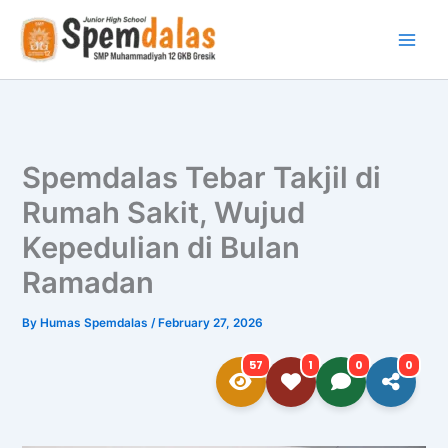
Skip
to
content
Spemdalas Tebar Takjil di
Rumah Sakit, Wujud
Kepedulian di Bulan
Ramadan
By
Humas Spemdalas
/
February 27, 2026
57
1
0
0