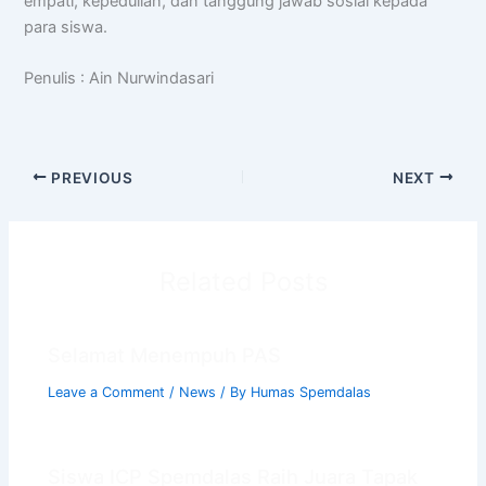
empati, kepedulian, dan tanggung jawab sosial kepada
para siswa.
Penulis : Ain Nurwindasari
PREVIOUS
NEXT
Related Posts
Selamat Menempuh PAS
Leave a Comment
/
News
/ By
Humas Spemdalas
Siswa ICP Spemdalas Raih Juara Tapak