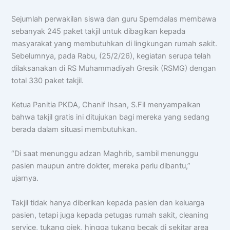
Sejumlah perwakilan siswa dan guru Spemdalas membawa
sebanyak 245 paket takjil untuk dibagikan kepada
masyarakat yang membutuhkan di lingkungan rumah sakit.
Sebelumnya, pada Rabu, (25/2/26), kegiatan serupa telah
dilaksanakan di RS Muhammadiyah Gresik (RSMG) dengan
total 330 paket takjil.
Ketua Panitia PKDA, Chanif Ihsan, S.Fil menyampaikan
bahwa takjil gratis ini ditujukan bagi mereka yang sedang
berada dalam situasi membutuhkan.
Chat AISA
Artificial Intelligence Spemdalas Assistant
“Di saat menunggu adzan Maghrib, sambil menunggu
pasien maupun antre dokter, mereka perlu dibantu,”
Halo! Saya
AISA
-
A
rtificial
I
ntelligence
ujarnya.
S
pemdalas
A
ssistant.
Ada yang bisa saya bantu?
Takjil tidak hanya diberikan kepada pasien dan keluarga
pasien, tetapi juga kepada petugas rumah sakit, cleaning
📝 Info Pendaftaran (PPDB)
service, tukang ojek, hingga tukang becak di sekitar area