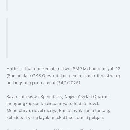
Chat AISA
Artificial Intelligence Spemdalas Assistant
Hal ini terlihat dari kegiatan siswa SMP Muhammadiyah 12
Halo! Saya
AISA
-
A
rtificial
I
ntelligence
(Spemdalas) GKB Gresik dalam pembelajaran literasi yang
S
pemdalas
A
ssistant.
berlangsung pada Jumat (24/1/2025).
Ada yang bisa saya bantu?
Salah satu siswa Spemdalas, Najwa Asyilah Chairani,
📝 Info Pendaftaran (PPDB)
mengungkapkan kecintaannya terhadap novel.
🏆 Program Unggulan
Menurutnya, novel menyajikan banyak cerita tentang
📍 Lokasi & Kontak
kehidupan yang layak untuk dibaca dan dipelajari.