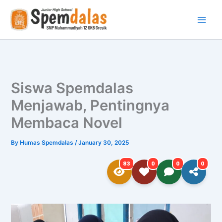
Skip
to
content
Siswa Spemdalas
Menjawab, Pentingnya
Membaca Novel
By
Humas Spemdalas
/
January 30, 2025
83
0
0
0