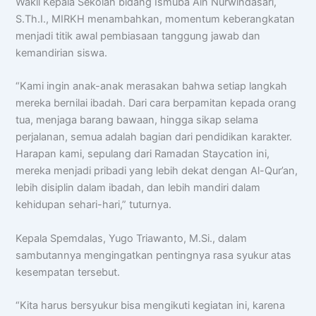
Wakil Kepala Sekolah bidang Ismuba Ain Nurwindasari,
S.Th.I., MIRKH menambahkan, momentum keberangkatan
Halo! Saya
AISA
-
A
rtificial
I
ntelligence
menjadi titik awal pembiasaan tanggung jawab dan
S
pemdalas
A
ssistant.
kemandirian siswa.
Ada yang bisa saya bantu?
“Kami ingin anak-anak merasakan bahwa setiap langkah
📝 Info Pendaftaran (PPDB)
mereka bernilai ibadah. Dari cara berpamitan kepada orang
🏆 Program Unggulan
tua, menjaga barang bawaan, hingga sikap selama
📍 Lokasi & Kontak
perjalanan, semua adalah bagian dari pendidikan karakter.
Harapan kami, sepulang dari Ramadan Staycation ini,
mereka menjadi pribadi yang lebih dekat dengan Al-Qur’an,
lebih disiplin dalam ibadah, dan lebih mandiri dalam
kehidupan sehari-hari,” tuturnya.
Kepala Spemdalas, Yugo Triawanto, M.Si., dalam
sambutannya mengingatkan pentingnya rasa syukur atas
kesempatan tersebut.
“Kita harus bersyukur bisa mengikuti kegiatan ini, karena