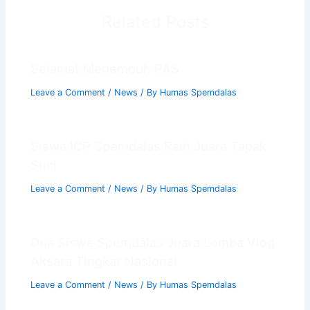
Related Posts
Selamat Menempuh PAS
Leave a Comment
/
News
/ By
Humas Spemdalas
Siswa ICP Spemdalas Raih Juara Tapak
Suci
Leave a Comment
/
News
/ By
Humas Spemdalas
Dua Siswa Spemdalas Juara Lomba Vlog
Aksara Tingkat Nasional
Leave a Comment
/
News
/ By
Humas Spemdalas