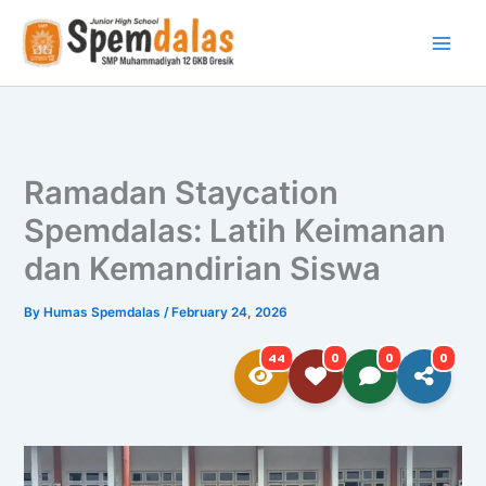
Skip
to
content
Ramadan Staycation
Spemdalas: Latih Keimanan
dan Kemandirian Siswa
By
Humas Spemdalas
/
February 24, 2026
44
0
0
0