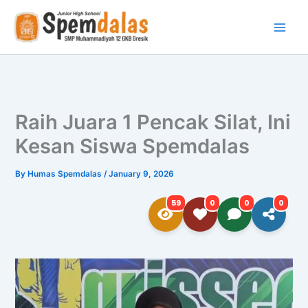
Skip
to
content
Raih Juara 1 Pencak Silat, Ini
Kesan Siswa Spemdalas
By
Humas Spemdalas
/
January 9, 2026
59
0
0
0