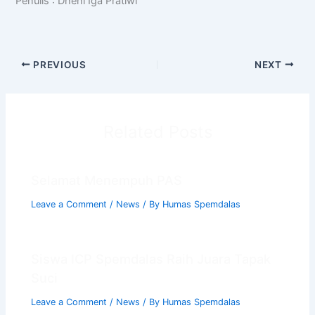
Penulis : Dheni Iga Pratiwi
PREVIOUS
NEXT
Related Posts
Selamat Menempuh PAS
Leave a Comment
/
News
/ By
Humas Spemdalas
Siswa ICP Spemdalas Raih Juara Tapak
Suci
Leave a Comment
/
News
/ By
Humas Spemdalas