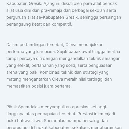
Kabupaten Gresik. Ajang ini diikuti oleh para atlet pencak
silat usia dini dan pra-remaja dari berbagai sekolah serta
perguruan silat se-Kabupaten Gresik, sehingga persaingan
berlangsung ketat dan kompetitif.
Chat AISA
Dalam pertandingan tersebut, Cleva menunjukkan
Artificial Intelligence Spemdalas Assistant
performa yang luar biasa. Sejak babak awal hingga final, ia
tampil percaya diri dengan mengandalkan teknik serangan
yang efektif, pertahanan yang solid, serta penguasaan
Halo! Saya
AISA
-
A
rtificial
I
ntelligence
S
pemdalas
A
ssistant.
arena yang baik. Kombinasi teknik dan strategi yang
Ada yang bisa saya bantu?
matang mengantarkan Cleva meraih nilai tertinggi dan
memastikan posisi juara pertama.
📝 Info Pendaftaran (PPDB)
🏆 Program Unggulan
Pihak Spemdalas menyampaikan apresiasi setinggi-
📍 Lokasi & Kontak
tingginya atas pencapaian tersebut. Prestasi ini menjadi
bukti bahwa siswa Spemdalas mampu bersaing dan
berprestasi di tingkat kabupaten, sekaligus mengharumkan