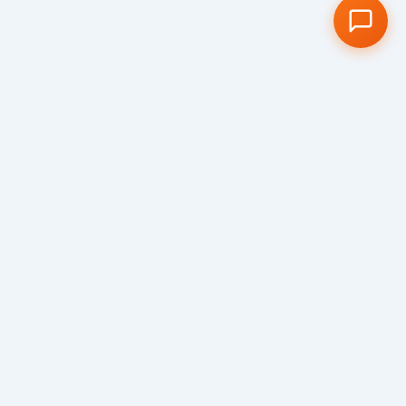
Visit us
We would love to show you around our
school and welcome you to our truly special
Cambridge school community