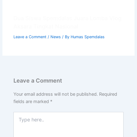
Dua Siswa Spemdalas Juara Lomba Vlog
Aksara Tingkat Nasional
Leave a Comment
/
News
/ By
Humas Spemdalas
Leave a Comment
Your email address will not be published.
Required
fields are marked
*
Type
here..