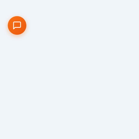
Qu
Visi
Cla
Virt
Dal
Con