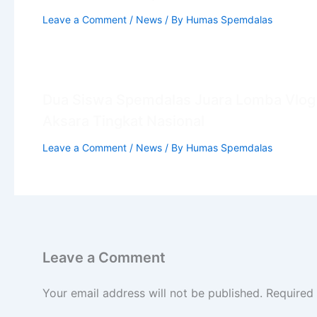
Leave a Comment
/
News
/ By
Humas Spemdalas
Dua Siswa Spemdalas Juara Lomba Vlog
Aksara Tingkat Nasional
Leave a Comment
/
News
/ By
Humas Spemdalas
Leave a Comment
Your email address will not be published.
Required