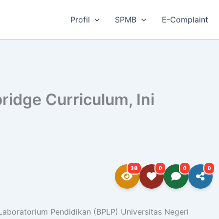
Profil
SPMB
E-Complaint
dge Curriculum, Ini
38
0
0
0
oratorium Pendidikan (BPLP) Universitas Negeri