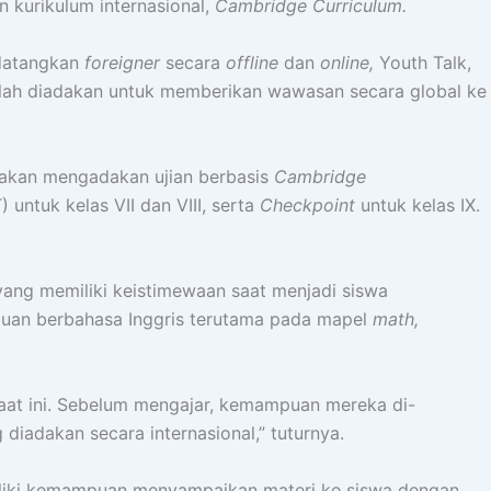
n kurikulum internasional,
Cambridge Curriculum.
ndatangkan
foreigner
secara
offline
dan
online,
Youth Talk,
t telah diadakan untuk memberikan wawasan secara global ke
a akan mengadakan ujian berbasis
Cambridge
) untuk kelas VII dan VIII, serta
Checkpoint
untuk kelas IX.
ang memiliki keistimewaan saat menjadi siswa
mpuan berbahasa Inggris terutama pada mapel
math,
aat ini. Sebelum mengajar, kemampuan mereka di-
diadakan secara internasional,” tuturnya.
iliki kemampuan menyampaikan materi ke siswa dengan