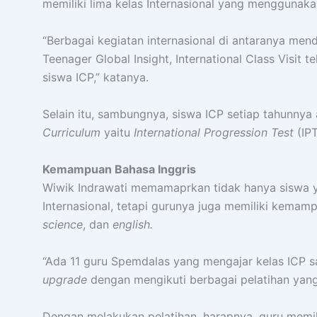
memiliki lima kelas Internasional yang menggunaka
“Berbagai kegiatan internasional di antaranya me
Teenager Global Insight, International Class Visi
siswa ICP,” katanya.
Selain itu, sambungnya, siswa ICP setiap tahunny
Curriculum
yaitu
International Progression Test
(IPT
Kemampuan Bahasa Inggris
Wiwik Indrawati memamaprkan tidak hanya siswa y
Internasional, tetapi gurunya juga memiliki kema
science
, dan
english.
“Ada 11 guru Spemdalas yang mengajar kelas ICP s
upgrade
dengan mengikuti berbagai pelatihan yang 
Dengan melakukan pelatihan, harapnya, guru mem