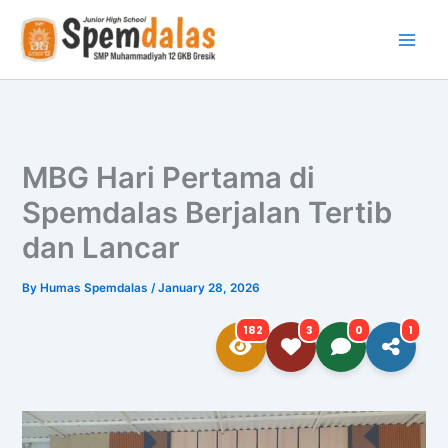
Skip
to
content
MBG Hari Pertama di
Spemdalas Berjalan Tertib
dan Lancar
By
Humas Spemdalas
/
January 28, 2026
182
3
0
1