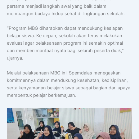
pertama menjadi langkah awal yang baik dalam
membangun budaya hidup sehat di lingkungan sekolah.
“Program MBG diharapkan dapat mendukung kesiapan
belajar siswa. Ke depan, sekolah akan terus melakukan
evaluasi agar pelaksanaan program ini semakin optimal
dan memberi manfaat nyata bagi seluruh peserta didik,”
ujarnya.
Melalui pelaksanaan MBG ini, Spemdalas menegaskan
komitmennya dalam mendukung kesehatan, kedisiplinan,
Chat AISA
serta kenyamanan belajar siswa sebagai bagian dari upaya
Artificial Intelligence Spemdalas Assistant
membentuk pelajar berkemajuan.
Halo! Saya
AISA
-
A
rtificial
I
ntelligence
S
pemdalas
A
ssistant.
Ada yang bisa saya bantu?
📝 Info Pendaftaran (PPDB)