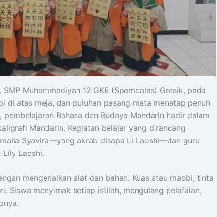
m, SMP Muhammadiyah 12 GKB (Spemdalas) Gresik, pada
pi di atas meja, dan puluhan pasang mata menatap penuh
tu, pembelajaran Bahasa dan Budaya Mandarin hadir dalam
kaligrafi Mandarin. Kegiatan belajar yang dirancang
Amalia Syavira—yang akrab disapa Li Laoshi—dan guru
Lily Laoshi.
engan mengenalkan alat dan bahan. Kuas atau maobi, tinta
zi. Siswa menyimak setiap istilah, mengulang pelafalan,
pnya.