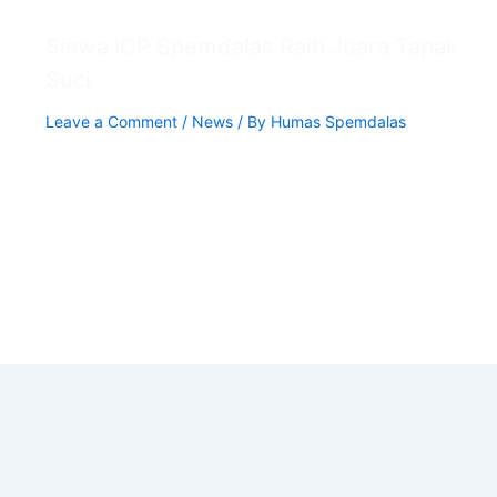
Siswa ICP Spemdalas Raih Juara Tapak
Suci
Leave a Comment
/
News
/ By
Humas Spemdalas