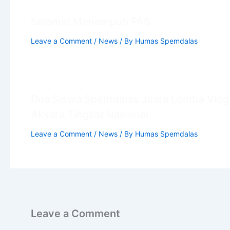
Selamat Menempuh PAS
Leave a Comment
/
News
/ By
Humas Spemdalas
Dua Siswa Spemdalas Juara Lomba Vlog
Aksara Tingkat Nasional
Leave a Comment
/
News
/ By
Humas Spemdalas
Leave a Comment