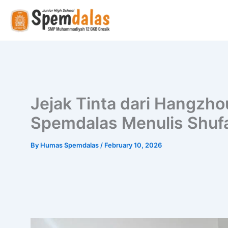
Skip
to
content
Jejak Tinta dari Hangzho
Spemdalas Menulis Shuf
By
Humas Spemdalas
/
February 10, 2026