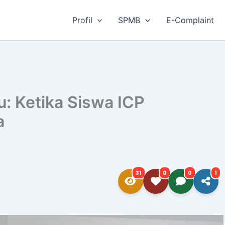
Profil
SPMB
E-Complaint
u: Ketika Siswa ICP
a
31
0
0
1