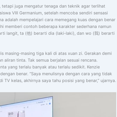
etapi juga mengatur tenaga dan teknik agar terlihat
 siswa VIII Germanium, setelah mencoba sendiri sensasi
ama adalah mempelajari cara memegang kuas dengan benar
oshi memberi contoh beberapa karakter sederhana namun
i langit, ta (他) berarti dia (laki-laki), dan wo (我) berarti
ulis masing-masing tiga kali di atas xuan zi. Gerakan demi
 aliran tinta. Tak semua berjalan sesuai rencana.
a yang terlalu banyak atau terlalu sedikit. Kenzie
engan benar. “Saya menulisnya dengan cara yang tidak
di TV kelas, akhirnya saya tahu posisi yang benar,” ujarnya.