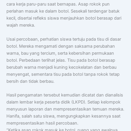
cara kerja paru-paru saat bernapas. Asap rokok pun
perlahan masuk ke dalam botol. Sesekali terdengar batuk
📝 Info Pendaftaran (PPDB)
kecil, disertai refleks siswa menjauhkan botol berasap dari
🏆 Program Unggulan
wajah mereka.
📍 Lokasi & Kontak
Usai percobaan, perhatian siswa tertuju pada tisu di dasar
botol. Mereka mengamati dengan saksama perubahan
warna, bau yang tercium, serta kebersihan permukaan
botol. Perbedaan terlihat jelas. Tisu pada botol berasap
berubah warna menjadi kuning kecokelatan dan berbau
menyengat, sementara tisu pada botol tanpa rokok tetap
bersih dan tidak berbau.
Hasil pengamatan tersebut kemudian dicatat dan dianalisis
dalam lembar kerja peserta didik (LKPD). Setiap kelompok
menyusun laporan dan mempresentasikan temuan mereka.
Hanifa, salah satu siswa, mengungkapkan kesannya saat
mempresentasikan hasil percobaan.
“Ketika asap rokok masuk ke botol, ruang yang awalnya