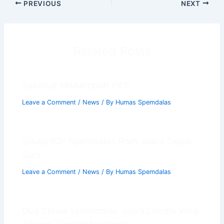
PREVIOUS
NEXT
Related Posts
Selamat Menempuh PAS
Leave a Comment
/
News
/ By
Humas Spemdalas
Siswa ICP Spemdalas Raih Juara Tapak
Suci
Leave a Comment
/
News
/ By
Humas Spemdalas
Dua Siswa Spemdalas Juara Lomba Vlog