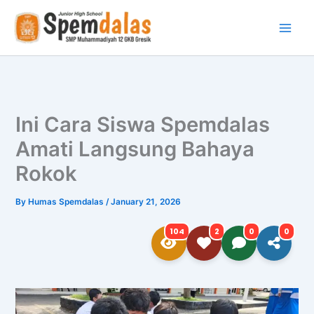
Skip
to
content
Ini Cara Siswa Spemdalas
Amati Langsung Bahaya
Rokok
By
Humas Spemdalas
/
January 21, 2026
104
2
0
0