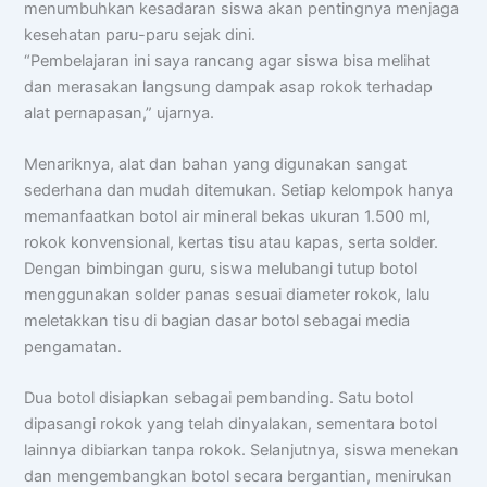
menumbuhkan kesadaran siswa akan pentingnya menjaga
kesehatan paru-paru sejak dini.
“Pembelajaran ini saya rancang agar siswa bisa melihat
dan merasakan langsung dampak asap rokok terhadap
alat pernapasan,” ujarnya.
Menariknya, alat dan bahan yang digunakan sangat
sederhana dan mudah ditemukan. Setiap kelompok hanya
memanfaatkan botol air mineral bekas ukuran 1.500 ml,
rokok konvensional, kertas tisu atau kapas, serta solder.
Dengan bimbingan guru, siswa melubangi tutup botol
menggunakan solder panas sesuai diameter rokok, lalu
meletakkan tisu di bagian dasar botol sebagai media
Chat AISA
pengamatan.
Artificial Intelligence Spemdalas Assistant
Dua botol disiapkan sebagai pembanding. Satu botol
dipasangi rokok yang telah dinyalakan, sementara botol
Halo! Saya
AISA
-
A
rtificial
I
ntelligence
lainnya dibiarkan tanpa rokok. Selanjutnya, siswa menekan
S
pemdalas
A
ssistant.
dan mengembangkan botol secara bergantian, menirukan
Ada yang bisa saya bantu?