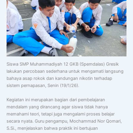
Siswa SMP Muhammadiyah 12 GKB (Spemdalas) Gresik
lakukan percobaan sederhana untuk mengamati langsung
bahaya asap rokok dan kandungan nikotin terhadap
sistem pernapasan, Senin (19/1/26).
Kegiatan ini merupakan bagian dari pembelajaran
mendalam yang dirancang agar siswa tidak hanya
memahami teori, tetapi juga mengalami proses belajar
secara nyata. Guru pengampu, Mochammad Nor Qomari,
S.Si., menjelaskan bahwa praktik ini bertujuan