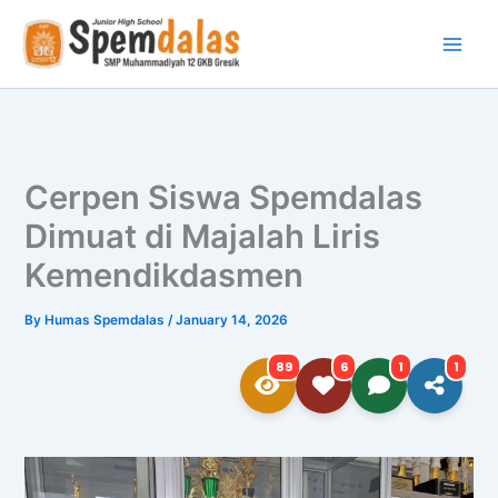
Skip
to
content
Cerpen Siswa Spemdalas
Dimuat di Majalah Liris
Kemendikdasmen
By
Humas Spemdalas
/
January 14, 2026
89
6
1
1