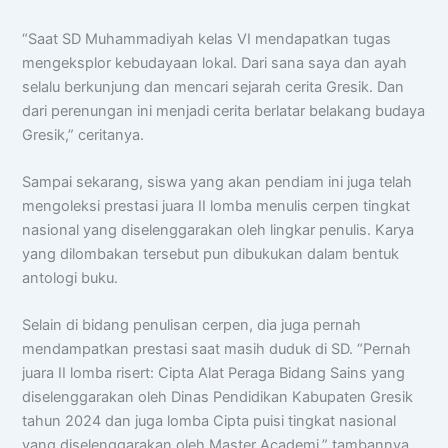
Ada yang bisa saya bantu?
“Saat SD Muhammadiyah kelas VI mendapatkan tugas
📝 Info Pendaftaran (PPDB)
mengeksplor kebudayaan lokal. Dari sana saya dan ayah
🏆 Program Unggulan
selalu berkunjung dan mencari sejarah cerita Gresik. Dan
📍 Lokasi & Kontak
dari perenungan ini menjadi cerita berlatar belakang budaya
Gresik,” ceritanya.
Sampai sekarang, siswa yang akan pendiam ini juga telah
mengoleksi prestasi juara II lomba menulis cerpen tingkat
nasional yang diselenggarakan oleh lingkar penulis. Karya
yang dilombakan tersebut pun dibukukan dalam bentuk
antologi buku.
Selain di bidang penulisan cerpen, dia juga pernah
mendampatkan prestasi saat masih duduk di SD. “Pernah
juara II lomba risert: Cipta Alat Peraga Bidang Sains yang
diselenggarakan oleh Dinas Pendidikan Kabupaten Gresik
tahun 2024 dan juga lomba Cipta puisi tingkat nasional
yang diselenggarakan oleh Master Academi,” tambannya.