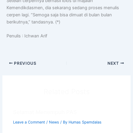
Setelah cerpennya berhasil lolos di majalah
Kemendikdasmen, dia sekarang sedang proses menulis
cerpen lagi. “Semoga saja bisa dimuat di bulan bulan
berikutnya,” tandasnya. (*)
Penulis : Ichwan Arif
PREVIOUS
NEXT
Related Posts
Selamat Menempuh PAS
Leave a Comment
/
News
/ By
Humas Spemdalas