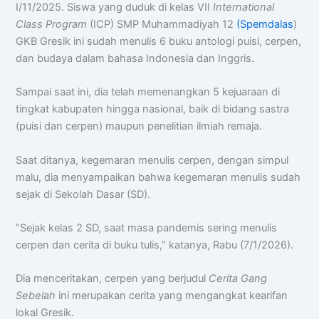
I/11/2025. Siswa yang duduk di kelas VII
International
Class Program
(ICP) SMP Muhammadiyah 12
(Spemdalas
)
GKB Gresik ini sudah menulis 6 buku antologi puisi, cerpen,
dan budaya dalam bahasa Indonesia dan Inggris.
Sampai saat ini, dia telah memenangkan 5 kejuaraan di
tingkat kabupaten hingga nasional, baik di bidang sastra
(puisi dan cerpen) maupun penelitian ilmiah remaja.
Saat ditanya, kegemaran menulis cerpen, dengan simpul
malu, dia menyampaikan bahwa kegemaran menulis sudah
sejak di Sekolah Dasar (SD).
“Sejak kelas 2 SD, saat masa pandemis sering menulis
Chat AISA
Artificial Intelligence Spemdalas Assistant
cerpen dan cerita di buku tulis,” katanya, Rabu (7/1/2026).
Dia menceritakan, cerpen yang berjudul
Cerita Gang
Halo! Saya
AISA
-
A
rtificial
I
ntelligence
Sebelah
ini merupakan cerita yang mengangkat kearifan
S
pemdalas
A
ssistant.
lokal Gresik.