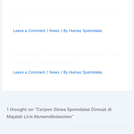
Siswa ICP Spemdalas Raih Juara Tapak
Suci
Leave a Comment
/
News
/ By
Humas Spemdalas
Dua Siswa Spemdalas Juara Lomba Vlog
Aksara Tingkat Nasional
Leave a Comment
/
News
/ By
Humas Spemdalas
1 thought on “Cerpen Siswa Spemdalas Dimuat di
Majalah Liris Kemendikdasmen”