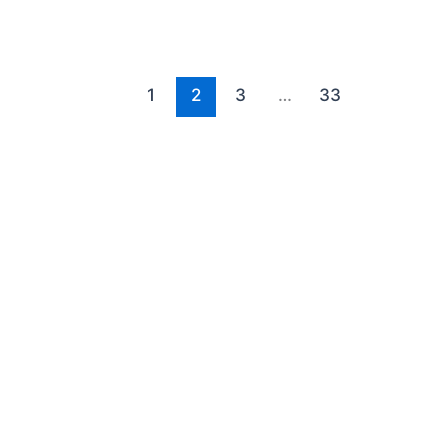
1
2
3
…
33