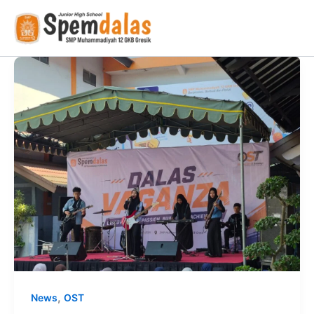
Skip
to
content
,
News
OST