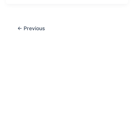
←
Previous
Chat AISA
Artificial Intelligence Spemdalas Assistant
Halo! Saya
AISA
-
A
rtificial
I
ntelligence
S
pemdalas
A
ssistant.
Ada yang bisa saya bantu?
📝 Info Pendaftaran (PPDB)
🏆 Program Unggulan
📍 Lokasi & Kontak