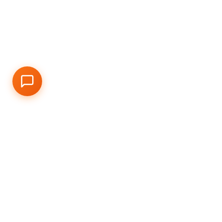
Qu
Visi
Cla
Virt
Dal