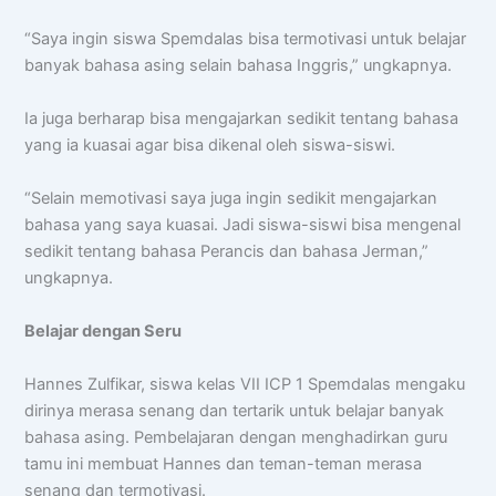
“Saya ingin siswa Spemdalas bisa termotivasi untuk belajar
banyak bahasa asing selain bahasa Inggris,” ungkapnya.
Chat AISA
Artificial Intelligence Spemdalas Assistant
Ia juga berharap bisa mengajarkan sedikit tentang bahasa
yang ia kuasai agar bisa dikenal oleh siswa-siswi.
Halo! Saya
AISA
-
A
rtificial
I
ntelligence
“Selain memotivasi saya juga ingin sedikit mengajarkan
S
pemdalas
A
ssistant.
bahasa yang saya kuasai. Jadi siswa-siswi bisa mengenal
Ada yang bisa saya bantu?
sedikit tentang bahasa Perancis dan bahasa Jerman,”
ungkapnya.
📝 Info Pendaftaran (PPDB)
🏆 Program Unggulan
Belajar dengan Seru
📍 Lokasi & Kontak
Hannes Zulfikar, siswa kelas VII ICP 1 Spemdalas mengaku
dirinya merasa senang dan tertarik untuk belajar banyak
bahasa asing. Pembelajaran dengan menghadirkan guru
tamu ini membuat Hannes dan teman-teman merasa
senang dan termotivasi.