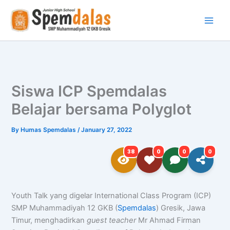
Skip
to
content
Siswa ICP Spemdalas
Belajar bersama Polyglot
By
Humas Spemdalas
/
January 27, 2022
38
0
0
0
Youth Talk yang digelar International Class Program (ICP)
SMP Muhammadiyah 12 GKB (
Spemdalas
) Gresik, Jawa
Timur, menghadirkan
guest teacher
Mr Ahmad Firman