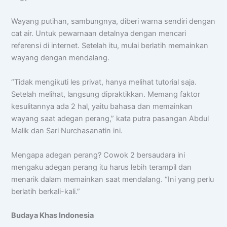
📝 Info Pendaftaran (PPDB)
Wayang putihan, sambungnya, diberi warna sendiri dengan
🏆 Program Unggulan
cat air. Untuk pewarnaan detalnya dengan mencari
referensi di internet. Setelah itu, mulai berlatih memainkan
📍 Lokasi & Kontak
wayang dengan mendalang.
“Tidak mengikuti les privat, hanya melihat tutorial saja.
Setelah melihat, langsung dipraktikkan. Memang faktor
kesulitannya ada 2 hal, yaitu bahasa dan memainkan
wayang saat adegan perang,” kata putra pasangan Abdul
Malik dan Sari Nurchasanatin ini.
Mengapa adegan perang? Cowok 2 bersaudara ini
mengaku adegan perang itu harus lebih terampil dan
menarik dalam memainkan saat mendalang. “Ini yang perlu
berlatih berkali-kali.”
Budaya Khas Indonesia