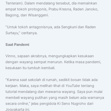
Tenteram). Dalam mendalang tersebut, dia memainkan
empat tokoh protogonis, Prabu Kresna, Raden Janoko,
Bagong, dan Wisanggeni.
“Untuk tokoh antagonisnya, ada Sengkuni dan Raden
Surtayu,” ceritanya.
Saat Pandemi
Vinno, sapaan akrabnya, mengungkapkan kesukaan
dengan wayang sempat menurun. Ketika masa pandemi,
kesukaan itu tumbuh kembali.
Chat AISA
“Karena saat sekolah di rumah, sedikit bosan tidak ada
Artificial Intelligence Spemdalas Assistant
kerjaan. Maka, saya melihat-lihat di
YouTube
tentang
tutorial mendalang dan mewarna wayang. Saya pun mulai
membeli wayang putihan yang masih belum ada warnanya
Halo! Saya
AISA
-
A
rtificial
I
ntelligence
S
pemdalas
A
ssistant.
secara
online
,” jelas pengidola Ki Seno Nugroho dari
Ada yang bisa saya bantu?
Jogyakarta ini.