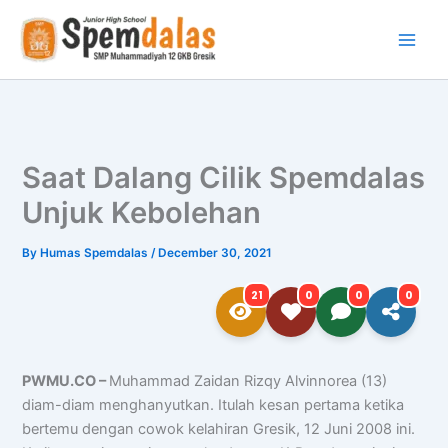
Skip
to
content
Saat Dalang Cilik Spemdalas
Unjuk Kebolehan
By
Humas Spemdalas
/
December 30, 2021
21
0
0
0
PWMU.CO –
Muhammad Zaidan Rizqy Alvinnorea (13)
diam-diam menghanyutkan. Itulah kesan pertama ketika
bertemu dengan cowok kelahiran Gresik, 12 Juni 2008 ini.