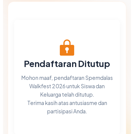
Chat AISA
Artificial Intelligence Spemdalas Assistant
Halo! Saya
AISA
-
A
rtificial
I
ntelligence
S
pemdalas
A
ssistant.
Ada yang bisa saya bantu?
📝 Info Pendaftaran (PPDB)
🏆 Program Unggulan
📍 Lokasi & Kontak