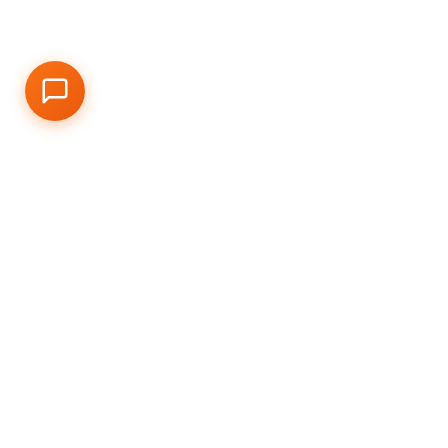
Qu
Visi
Cla
Virt
Dal